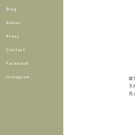
Blog
About
Press
Contact
Facebook
Instagram
建
天
見