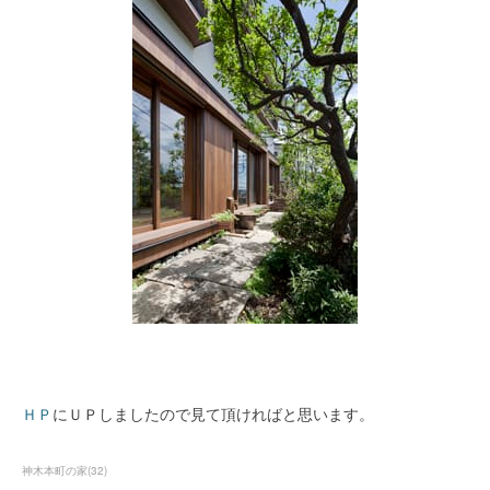
ＨＰ
にＵＰしましたので見て頂ければと思います。
神木本町の家
(
32
)