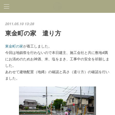
2011.05.10 13:28
東金町の家 遣り方
東金町の家
が着工しました。
今回は地鎮祭を行わないので本日建主、施工会社と共に敷地4隅
にお清めのためお神酒、米、塩をまき、工事中の安全を祈願しま
した。
あわせて建物配置（地縄）の確認と高さ（遣り方）の確認を行い
ました。