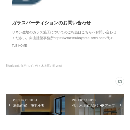
ガラスパーティションのお問い合わせ
リネン生地のガラス施工についてのご相談はこちらへお問い合わせ
ください。向山建築事務所https://www.mukoyama-arch.com/代々…
TLB HOME
Blog
(
388
)
住宅
(
175
)
代々木上原の家２
(
6
)
2021.05.23 10:04
2021.05.16 00:39
湯島の家 施主検査
代々木上原の家2 HPアップ