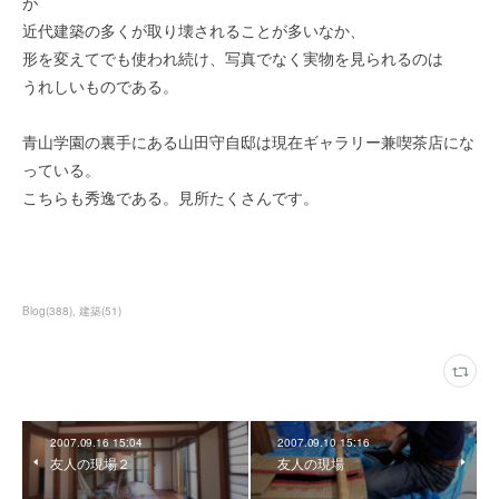
が
近代建築の多くが取り壊されることが多いなか、
形を変えてでも使われ続け、写真でなく実物を見られるのは
うれしいものである。
青山学園の裏手にある山田守自邸は現在ギャラリー兼喫茶店にな
っている。
こちらも秀逸である。見所たくさんです。
Blog
(
388
)
建築
(
51
)
2007.09.16 15:04
2007.09.10 15:16
友人の現場２
友人の現場