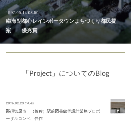
1997.05.14 03:50
臨海副都心レインボータウンまちづくり都民提
案 優秀賞
「Project」についてのBlog
2016.02.23 14:45
那須塩原市 （仮称）駅前図書館等設計業務プロポ
ーザルコンペ 佳作