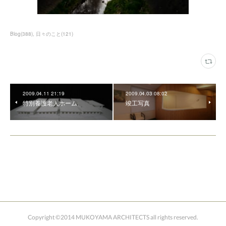
Blog
(
388
)
日々のこと
(
121
)
2009.04.11 21:19
2009.04.03 08:02
特別養護老人ホーム
竣工写真
Copyright ©2014 MUKOYAMA ARCHITECTS all rights reserved.