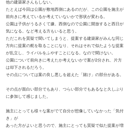
他の建築家さんもしない。
たとえば今回は公園が敷地西側にあるのだが、この公園を施主が
前向きに考えているか考えていないかで形状が変わる。
公園は子供がうるさくて嫌。西側なので公園に開放すると西日が
気になる。など考える方もいると思う。
ただこれを質疑で聞いてしまうと、提案する建築家がみんな同じ
方向に提案の舵を取ることになり、それはそれで似たような提案
が乱立し、ライバルをふやすことになる。なので聞けない。
公園について前向きに考えたか考えないかで案が2分され、片方
は却下されるだろう。
その点については案の良し悪しを超えた「賭け」の部分がある。
その点が面白い部分でもあり、つらい部分でもあるなと久しぶり
に参加して感じました。
施主にとっても様々な案がでて自分が想像していなかった「気付
き」が
あった方がよいと思うので、施主にとっても質疑で似た提案が増