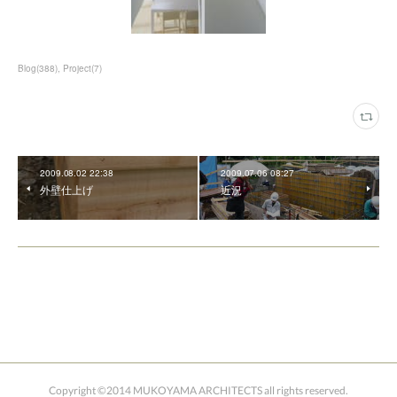
Blog
(
388
)
Project
(
7
)
2009.08.02 22:38
2009.07.06 08:27
外壁仕上げ
近況
Copyright ©2014 MUKOYAMA ARCHITECTS all rights reserved.