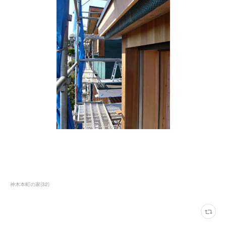
神木本町の家
(
32
)