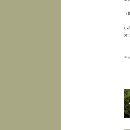
（
い
オ
Blog