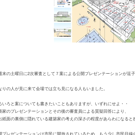
週末の土曜日に2次審査として７案による公開プレゼンテーションが逗
。
なりの人が見に来て会場では立ち見になる人もいました。
ろいろと案についても書きたいこともありますが、いずれにせよ・・
築家のプレゼンテーションとその後の審査員による質疑回答により、
出紙面の裏側に隠れている建築家の考えの深さの程度があらわになると
開プレゼンテーションは市民に開放されているため、もう少し市民目線