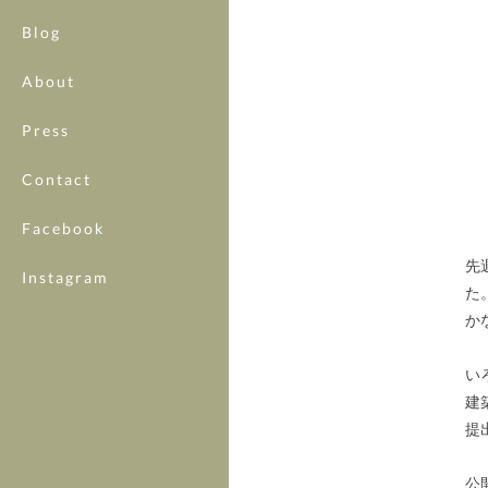
Blog
About
Press
Contact
Facebook
先
Instagram
た
か
い
建
提
公