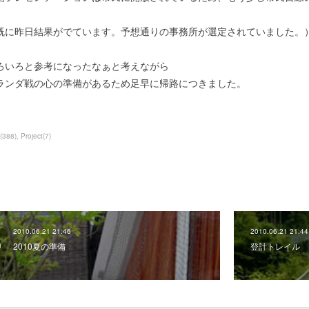
既に昨日結果がでています。予想通りの事務所が選定されていました。
ろいろと参考になったなぁと考えながら
ランダ戦の心の準備があるため足早に帰路につきました。
(
388
)
Project
(
7
)
2010.06.21 21:46
2010.06.21 21:44
2010夏の準備
登計トレイル