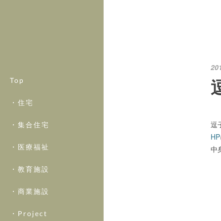
20
Top
・住宅
逗
・集合住宅
HP
・医療福祉
中
・教育施設
・商業施設
・Project