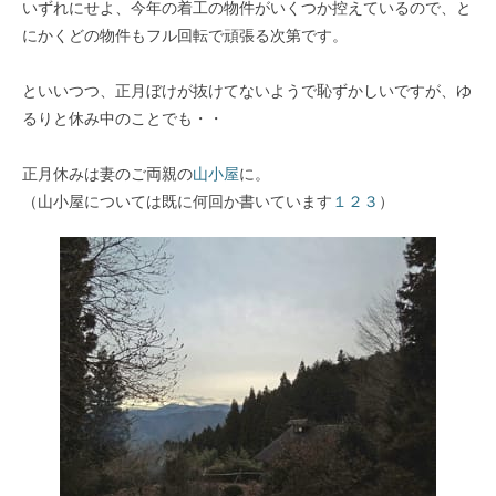
いずれにせよ、今年の着工の物件がいくつか控えているので、と
にかくどの物件もフル回転で頑張る次第です。
といいつつ、正月ぼけが抜けてないようで恥ずかしいですが、ゆ
るりと休み中のことでも・・
正月休みは妻のご両親の
山小屋
に。
（山小屋については既に何回か書いています
１
２
３
）