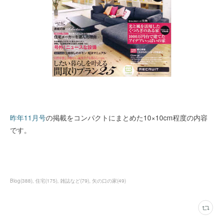
昨年11月号
の掲載をコンパクトにまとめた10×10cm程度の内容
です。
Blog
(
388
)
住宅
(
175
)
雑誌など
(
79
)
矢の口の家
(
49
)