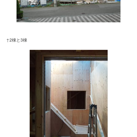
↑2棟と3棟