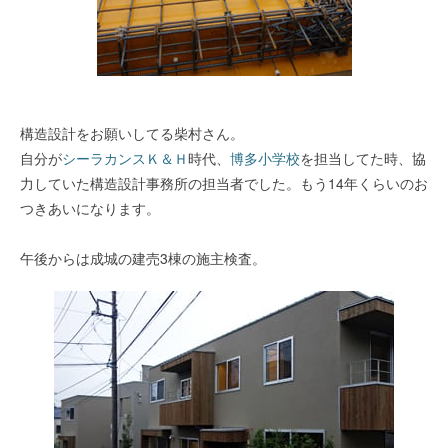
構造設計をお願いしてる柴村さん。
自分が
シーラカンスＫ＆Ｈ
時代、
博多小学校
を担当してた時、協
力していた構造設計事務所の担当者でした。もう14年くらいのお
つきあいになります。
午後からは成城の建売3棟の施主検査。