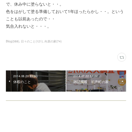
で、休み中に塗らないと・・。
色をはがして塗る準備しておいて1年ほったらかし・・。という
ことも以前あったので・・
気合入れないと・・・。
Blog
(
388
)
日々のこと
(
121
)
向原の家
(
74
)
2014.08.20 21:30
2014.07.22 13:02
休暇のこと
雑誌掲載 初声町の家