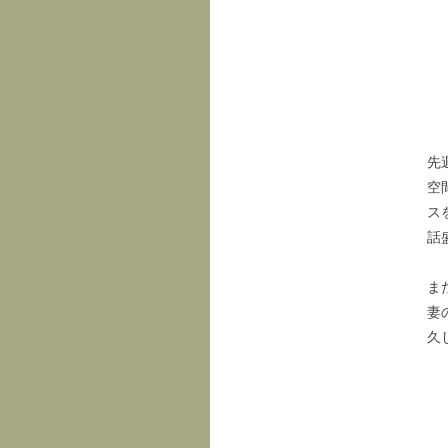
先
空
ス
話
ま
妻
久