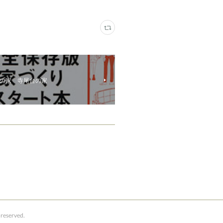
津の家 寺尾台の家
reserved.