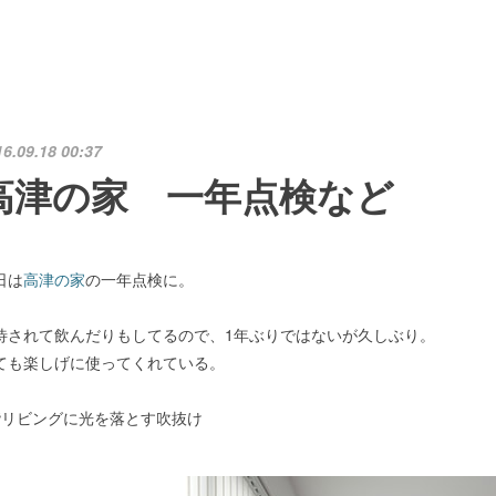
16.09.18 00:37
高津の家 一年点検など
日は
高津の家
の一年点検に。
待されて飲んだりもしてるので、1年ぶりではないが久しぶり。
ても楽しげに使ってくれている。
階リビングに光を落とす吹抜け