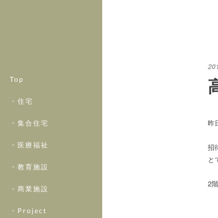
20
Top
・住宅
昨
・集合住宅
・医療福祉
招
と
・教育施設
2
・商業施設
・Project