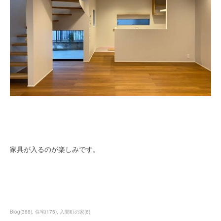
家具が入るのが楽しみです。
Blog
(
388
)
住宅
(
175
)
入間町の家
(
8
)