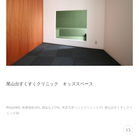
尾山台すくすくクリニック キッズスペース
Blog
(
388
)
医療福祉
(
40
)
雑誌など
(
79
)
学芸大学ペットクリニック
(
7
)
尾山台すくすくクリ
ニック
(
9
)