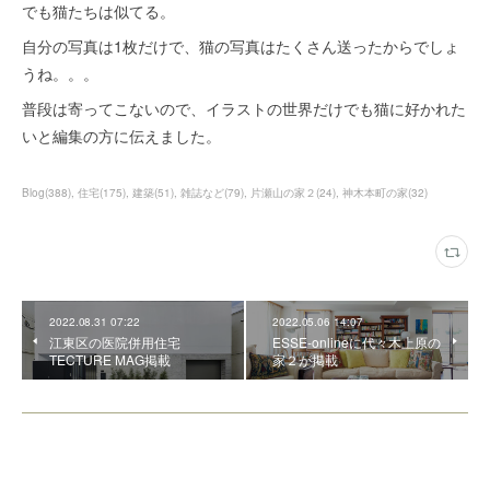
でも猫たちは似てる。
自分の写真は1枚だけで、猫の写真はたくさん送ったからでしょ
うね。。。
普段は寄ってこないので、イラストの世界だけでも猫に好かれた
いと編集の方に伝えました。
Blog
(
388
)
住宅
(
175
)
建築
(
51
)
雑誌など
(
79
)
片瀬山の家２
(
24
)
神木本町の家
(
32
)
2022.08.31 07:22
2022.05.06 14:07
江東区の医院併用住宅
ESSE-onlineに代々木上原の
TECTURE MAG掲載
家２が掲載