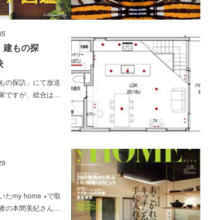
35
 建もの探
映
建もの探訪」にて放送
家ですが、総合は…
29
たmy home +で取
者の本間美紀さん…