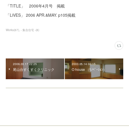
「TITLE」 2006年4月号 掲載
「LiVES」 2006 APR.&MAY. p105掲載
Works
(
67
)
- 集合住宅 -
(
8
)
2006.03.17 22:25
2003.05.14 00:15
尾山台すくすくクリニック
O house （ﾘﾉﾍﾞｰｼｮﾝ）