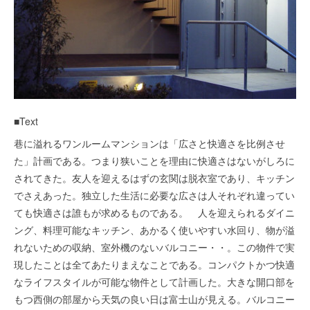
■Text
巷に溢れるワンルームマンションは「広さと快適さを比例させ
た」計画である。つまり狭いことを理由に快適さはないがしろに
されてきた。友人を迎えるはずの玄関は脱衣室であり、キッチン
でさえあった。独立した生活に必要な広さは人それぞれ違ってい
ても快適さは誰もが求めるものである。 人を迎えられるダイニ
ング、料理可能なキッチン、あかるく使いやすい水回り、物が溢
れないための収納、室外機のないバルコニー・・。この物件で実
現したことは全てあたりまえなことである。コンパクトかつ快適
なライフスタイルが可能な物件として計画した。大きな開口部を
もつ西側の部屋から天気の良い日は富士山が見える。バルコニー