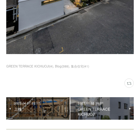
GREEN TERRACE KICHIJOJI
(
4
)
Blog
(
388
)
集合住宅
(
41
)
2023.04.07 23:17
2023.01.10 16:21
上棟
GREEN TERRACE
KICHIJOJI