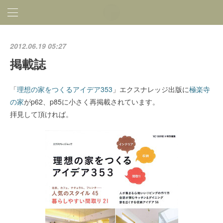
2012.06.19 05:27
掲載誌
「
理想の家をつくるアイデア353
」エクスナレッジ出版に
極楽寺
の家
がp62、p85に小さく再掲載されています。
拝見して頂ければ。